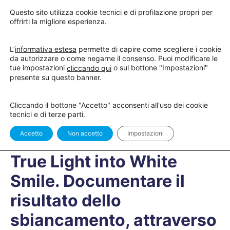
Questo sito utilizza cookie tecnici e di profilazione propri per
offrirti la migliore esperienza.
L’
informativa estesa
permette di capire come scegliere i cookie
da autorizzare o come negarne il consenso. Puoi modificare le
tue impostazioni
o sul bottone "Impostazioni"
cliccando qui
True Light into White Smile. Documentare il risultato dello sbiancamento, attraverso l’utilizzo della giusta luce e delle corrette tecniche fotografiche con smartphone
presente su questo banner.
LEZIONE 1
OF 1
Cliccando il bottone "Accetto" acconsenti all'uso dei cookie
tecnici e di terze parti.
In Corso
Accetto
Non accetto
Impostazioni
True Light into White
Smile. Documentare il
risultato dello
sbiancamento, attraverso