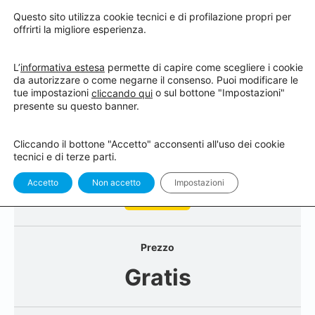
Questo sito utilizza cookie tecnici e di profilazione propri per
offrirti la migliore esperienza.
L’
informativa estesa
permette di capire come scegliere i cookie
da autorizzare o come negarne il consenso. Puoi modificare le
tue impostazioni
o sul bottone "Impostazioni"
cliccando qui
Registrazioni in Academy
presente su questo banner.
Cliccando il bottone "Accetto" acconsenti all'uso dei cookie
tecnici e di terze parti.
Status Attuale
Accetto
Non accetto
Impostazioni
Not Enrolled
Prezzo
Gratis