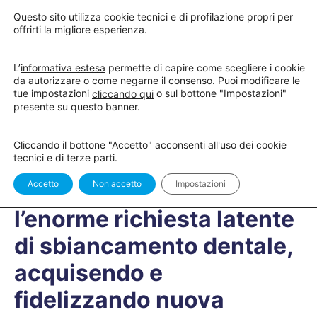
Questo sito utilizza cookie tecnici e di profilazione propri per
offrirti la migliore esperienza.
L’
informativa estesa
permette di capire come scegliere i cookie
da autorizzare o come negarne il consenso. Puoi modificare le
tue impostazioni
o sul bottone "Impostazioni"
cliccando qui
presente su questo banner.
QUIZ 1
OF 1
Cliccando il bottone "Accetto" acconsenti all'uso dei cookie
tecnici e di terze parti.
QUIZ – Soddisfare
Accetto
Non accetto
Impostazioni
l’enorme richiesta latente
di sbiancamento dentale,
acquisendo e
fidelizzando nuova