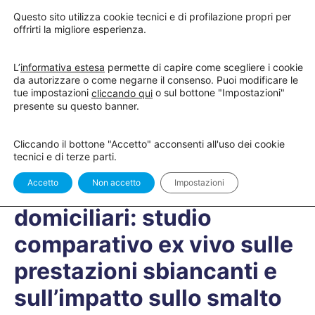
Questo sito utilizza cookie tecnici e di profilazione propri per
offrirti la migliore esperienza.
L’
informativa estesa
permette di capire come scegliere i cookie
da autorizzare o come negarne il consenso. Puoi modificare le
tue impostazioni
o sul bottone "Impostazioni"
cliccando qui
presente su questo banner.
QUIZ 1
OF 1
Cliccando il bottone "Accetto" acconsenti all'uso dei cookie
tecnici e di terze parti.
QUIZ – Prodotti sbiancanti
Accetto
Non accetto
Impostazioni
domiciliari: studio
comparativo ex vivo sulle
prestazioni sbiancanti e
sull’impatto sullo smalto