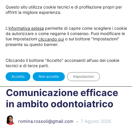
Questo sito utilizza cookie tecnici e di profilazione propri per
offrirti la migliore esperienza.
L’
informativa estesa
permette di capire come scegliere i cookie
da autorizzare o come negarne il consenso. Puoi modificare le
tue impostazioni
o sul bottone "Impostazioni"
cliccando qui
Comunicazione efficace in ambito odontoiatrico
Comunic
presente su questo banner.
LEZIONE 1
OF 1
Cliccando il bottone "Accetto" acconsenti all'uso dei cookie
tecnici e di terze parti.
In Corso
Accetto
Non accetto
Impostazioni
Comunicazione efficace
in ambito odontoiatrico
romina.rossoli@gmail.com
7 Agosto 2026