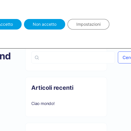
rds
Log In
Sign in
Accetto
Non accetto
Impostazioni
:
Cerca
and
Cer
Articoli recenti
Ciao mondo!