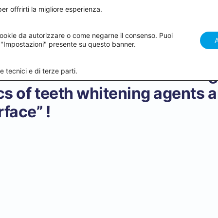
er offrirti la migliore esperienza.
ri corsi
Academy Webinar
Come funziona
Academy Keywo
ookie da autorizzare o come negarne il consenso. Puoi
 "Impostazioni" presente su questo banner.
course “Behind the bleaching
 tecnici e di terze parti.
s of teeth whitening agents 
rface” !