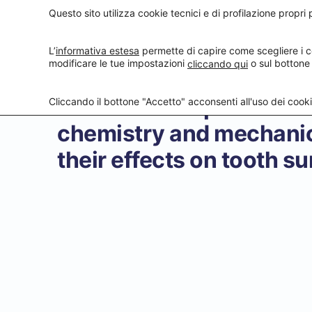
Questo sito utilizza cookie tecnici e di profilazione propri p
I nost
L’
informativa estesa
permette di capire come scegliere i c
modificare le tue impostazioni
o sul bottone
cliccando qui
You have completed the 
Cliccando il bottone "Accetto" acconsenti all'uso dei cookie
chemistry and mechanic
their effects on tooth su