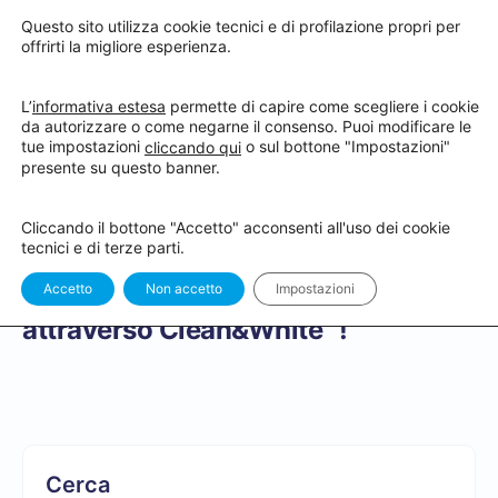
Questo sito utilizza cookie tecnici e di profilazione propri per
offrirti la migliore esperienza.
L’
informativa estesa
permette di capire come scegliere i cookie
da autorizzare o come negarne il consenso. Puoi modificare le
tue impostazioni
o sul bottone "Impostazioni"
cliccando qui
Hai completato il corso “Soddisfare
presente su questo banner.
l’enorme richiesta latente di
Cliccando il bottone "Accetto" acconsenti all'uso dei cookie
sbiancamento dentale, acquisendo
tecnici e di terze parti.
e fidelizzando nuova clientela
Accetto
Non accetto
Impostazioni
attraverso Clean&White” !
Cerca