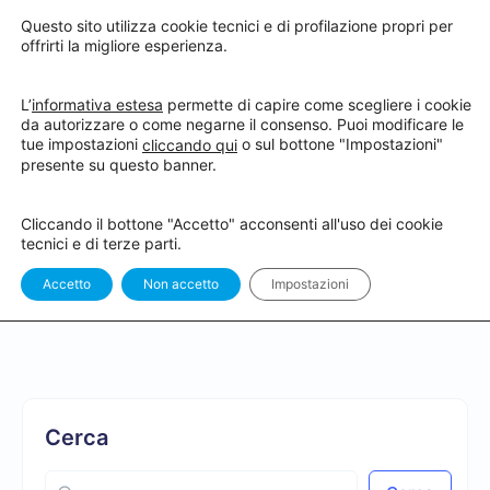
Questo sito utilizza cookie tecnici e di profilazione propri per
offrirti la migliore esperienza.
L’
informativa estesa
permette di capire come scegliere i cookie
da autorizzare o come negarne il consenso. Puoi modificare le
tue impostazioni
o sul bottone "Impostazioni"
cliccando qui
Hai completato il corso
presente su questo banner.
“Sbiancamento dentale, la giusta
Cliccando il bottone "Accetto" acconsenti all'uso dei cookie
comunicazione per generare lavoro
tecnici e di terze parti.
e attirare nuovi pazienti” !
Accetto
Non accetto
Impostazioni
Cerca