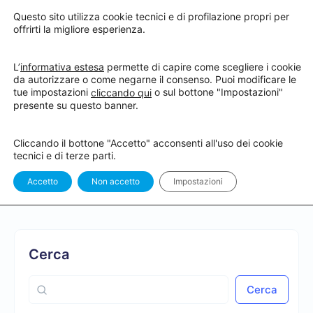
Questo sito utilizza cookie tecnici e di profilazione propri per
offrirti la migliore esperienza.
L’
informativa estesa
permette di capire come scegliere i cookie
da autorizzare o come negarne il consenso. Puoi modificare le
tue impostazioni
o sul bottone "Impostazioni"
cliccando qui
Hai completato il corso “Impossible
presente su questo banner.
Bleaching! Gestione dei casi clinici
Cliccando il bottone "Accetto" acconsenti all'uso dei cookie
complessi – Tips & Tricks” !
tecnici e di terze parti.
Accetto
Non accetto
Impostazioni
Cerca
Cerca