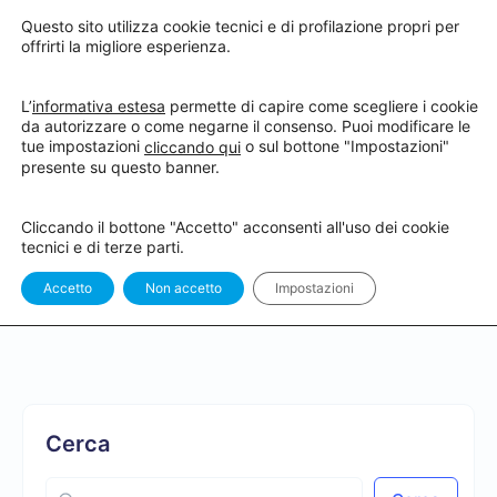
Questo sito utilizza cookie tecnici e di profilazione propri per
offrirti la migliore esperienza.
L’
informativa estesa
permette di capire come scegliere i cookie
da autorizzare o come negarne il consenso. Puoi modificare le
tue impostazioni
o sul bottone "Impostazioni"
cliccando qui
Hai completato il corso “CLICK+ vs
presente su questo banner.
CLICK: l’efficacia della tecnologia
Cliccando il bottone "Accetto" acconsenti all'uso dei cookie
LightSpeed 3.0 associata alla Tooth
tecnici e di terze parti.
Rejuvenation” !
Accetto
Non accetto
Impostazioni
Cerca